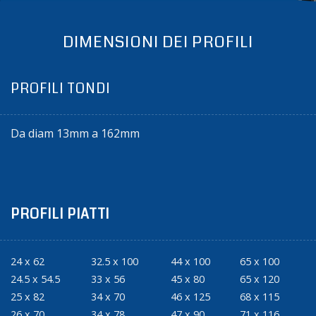
DIMENSIONI DEI PROFILI
PROFILI TONDI
Da diam 13mm a 162mm
PROFILI PIATTI
24 x 62
32.5 x 100
44 x 100
65 x 100
24.5 x 54.5
33 x 56
45 x 80
65 x 120
25 x 82
34 x 70
46 x 125
68 x 115
26 x 70
34 x 78
47 x 90
71 x 116