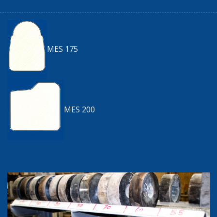
MES 175
MES 200